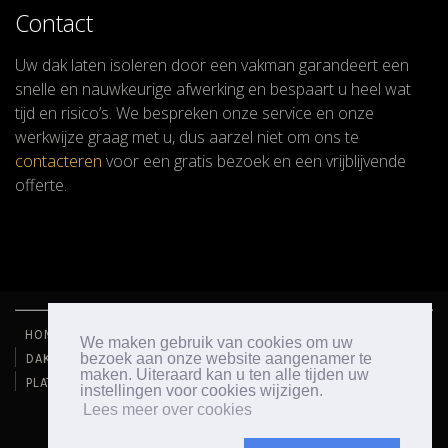
Contact
Uw dak laten isoleren door een vakman garandeert een
snelle en nauwkeurige afwerking en bespaart u heel wat
tijd en risico’s. We bespreken onze service en onze
werkwijze graag met u, dus aarzel niet om ons te
contacteren
voor een gratis bezoek en een vrijblijvende
offerte.
HOME
DAKWERKEN
RENOVATIE
ISOLATIE
We maken gebruik van cookies om uw
bezoek aan onze website aangenamer te
DAKGOTEN
TRESPA
REINIGING - ONTMOSSING
maken. Uiteraard kan u ten alle tijden uw
PLATTE DAKEN
instellingen voor cookies wijzigen.
Lees meer over cookies